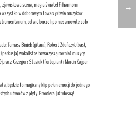
, zjawiskowa scena, magia świateł Filharmonii
 to wszystko w doborowym towarzystwie muzyków
nstrumentarium, od wiolonczeli po niesamowite solo
adu: Tomasz Biniek (gitara), Robert Zduńczyk (bas),
 (perkusja) wokalistce towarzyszą również muzycy
łpracy: Grzegorz Stasiuk (fortepian) i Marcin Kajper
ta, będzie to magiczny klip pełen emocji do jednego
istych utworów z płyty. Premiera już wiosną!