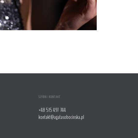
SZYBKI KONTAKT
+48 515 497 744
kontakt@agatasobocinska.pl