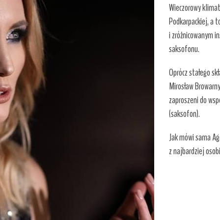
Wieczorowy klimat
Podkarpackiej, a
i zróżnicowanym i
saksofonu.
Oprócz stałego skł
Mirosław Browarny
zaproszeni do wspó
(saksofon).
Jak mówi sama Aga
z najbardziej osob