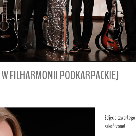
 W FILHARMONII PODKARPACKIEJ
Zdjęcia czwartego 
zakończone!