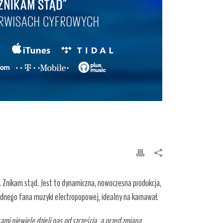
t. Znikam stąd. Jest to dynamiczna, nowoczesna produkcja,
ednego fana muzyki electropopowej, idealny na karnawał.
mi niewiele dzieli nas od szczęścia, a przed zmianą