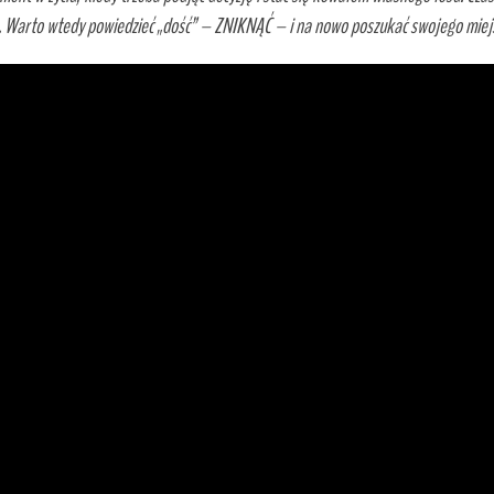
 Warto wtedy powiedzieć „dość” – ZNIKNĄĆ – i na nowo poszukać swojego miejs