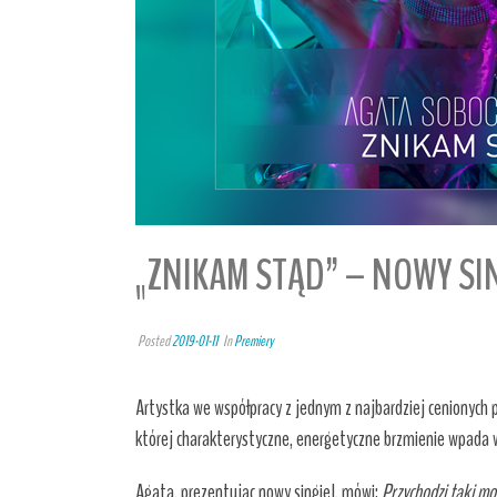
„ZNIKAM STĄD” – NOWY SIN
Posted
2019-01-11
In
Premiery
Artystka we współpracy z jednym z najbardziej cenionych 
której charakterystyczne, energetyczne brzmienie wpada w
Agata, prezentując nowy singiel, mówi:
Przychodzi taki mo