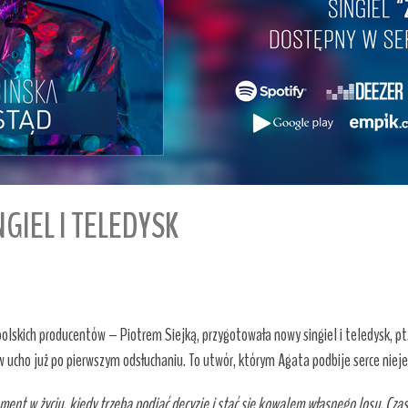
GIEL I TELEDYSK
polskich producentów – Piotrem Siejką, przygotowała nowy singiel i teledysk, p
 ucho już po pierwszym odsłuchaniu. To utwór, którym Agata podbije serce niej
ment w życiu, kiedy trzeba podjąć decyzję i stać się kowalem własnego losu. Czasa